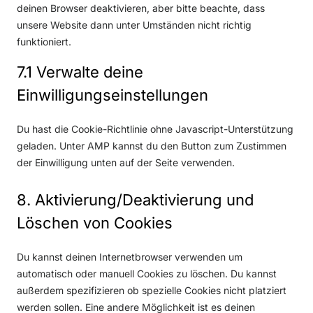
t
deinen Browser deaktivieren, aber bitte beachte, dass
a
r
r
c
i
unsere Website dann unter Umständen nicht richtig
u
v
d
e
a
funktioniert.
t
i
p
f
o
c
r
a
7.1 Verwalte deine
m
e
e
c
Einwilligungseinstellungen
a
s
s
e
t
o
s
b
t
Du hast die Cookie-Richtlinie ohne Javascript-Unterstützung
n
o
i
geladen. Unter AMP kannst du den Button zum Zustimmen
s
o
c
der Einwilligung unten auf der Seite verwenden.
t
k
i
8. Aktivierung/Deaktivierung und
g
e
Löschen von Cookies
s
Du kannst deinen Internetbrowser verwenden um
automatisch oder manuell Cookies zu löschen. Du kannst
außerdem spezifizieren ob spezielle Cookies nicht platziert
werden sollen. Eine andere Möglichkeit ist es deinen