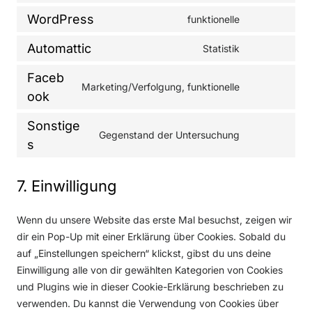
o
WordPress
funktionelle
C
n
o
Automattic
s
Statistik
C
n
e
o
Faceb
s
n
Marketing/Verfolgung, funktionelle
n
e
C
ook
t
s
n
o
t
e
Sonstige
t
n
o
Gegenstand der Untersuchung
n
C
s
t
s
s
t
o
o
e
e
t
n
s
n
r
7. Einwilligung
o
s
e
t
v
s
e
r
t
i
Wenn du unsere Website das erste Mal besuchst, zeigen wir
e
n
v
o
c
dir ein Pop-Up mit einer Erklärung über Cookies. Sobald du
r
t
i
s
e
auf „Einstellungen speichern“ klickst, gibst du uns deine
v
t
c
e
w
Einwilligung alle von dir gewählten Kategorien von Cookies
i
o
e
r
i
und Plugins wie in dieser Cookie-Erklärung beschrieben zu
c
s
w
v
s
verwenden. Du kannst die Verwendung von Cookies über
e
e
o
i