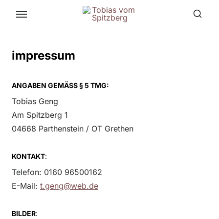
Skip
to
the
content
impressum
ANGABEN GEMÄSS § 5 TMG:
Tobias Geng
Am Spitzberg 1
04668 Parthenstein / OT Grethen
KONTAKT
:
Telefon: 0160 96500162
E-Mail:
t.geng@web.de
BILDER
: